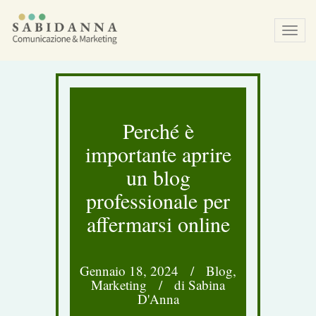
Tog
navi
Perché è
importante aprire
un blog
professionale per
affermarsi online
Gennaio 18, 2024
/
Blog
,
Marketing
/
di Sabina
D'Anna