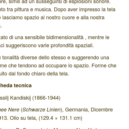
re, simili ad un susseguirsi di esplosioni sonore.
nto tra pittura e musica. Dopo aver impresso la tela
e lasciamo spazio al nostro cuore e alla nostra
.
otato di una sensibile bidimensionalità , mentre le
vaci suggeriscono varie profondità spaziali.
sì tonalità diverse dello stesso e suggerendo una
forme che tendono ad occupare lo spazio. Forme che
ito dal fondo chiaro della tela.
heda tecnica
ssilj Kandiskij (1866-1944)
(
), Germania, Dicembre
nee Nere
Schwarze Linien
13. Olio su tela, (129.4 × 131.1 cm)