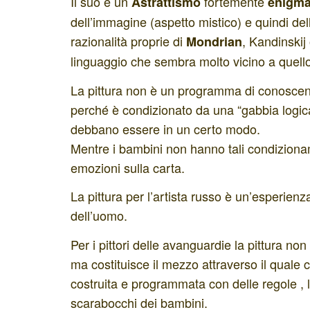
Il suo è un
fortemente
Astrattismo
enigma
dell’immagine (aspetto mistico) e quindi del
razionalità proprie di
, Kandinskij
Mondrian
linguaggio che sembra molto vicino a quell
La pittura non è un programma di conoscenz
perché è condizionato da una “gabbia logica”
debbano essere in un certo modo.
Mentre i bambini non hanno tali condizionamen
emozioni sulla carta.
La pittura per l’artista russo è un’esperie
dell’uomo.
Per i pittori delle avanguardie la pittura no
ma costituisce il mezzo attraverso il quale 
costruita e programmata con delle regole , l
scarabocchi dei bambini.