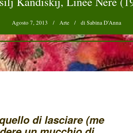
silj Kandiskij, Linee Nere (1
Agosto 7, 2013
/
Arte
/
di Sabina D'Anna
 quello di lasciare (me
rdere un mucchio di