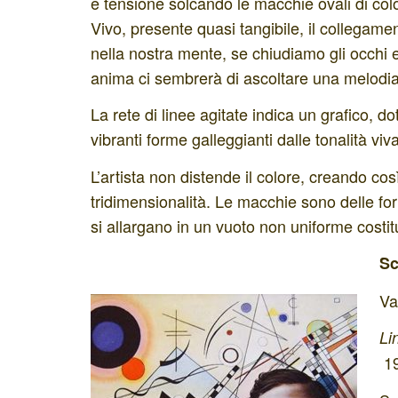
e tensione solcando le macchie ovali di colo
Vivo, presente quasi tangibile, il collegame
nella nostra mente, se chiudiamo gli occhi 
anima ci sembrerà di ascoltare una melodia
La rete di linee agitate indica un grafico, d
vibranti forme galleggianti dalle tonalità vi
L’artista non distende il colore, creando co
tridimensionalità. Le macchie sono delle 
si allargano in un vuoto non uniforme costitu
Sc
Va
Li
19