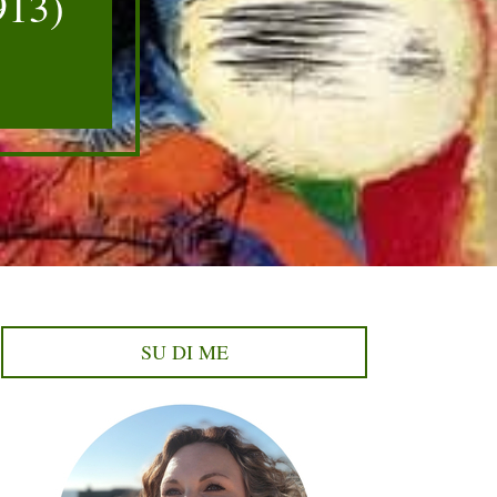
913)
SU DI ME