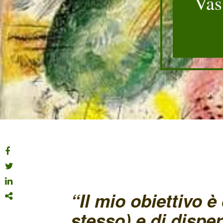
Vas
“Il mio obiettivo è
stesso) e di dispe