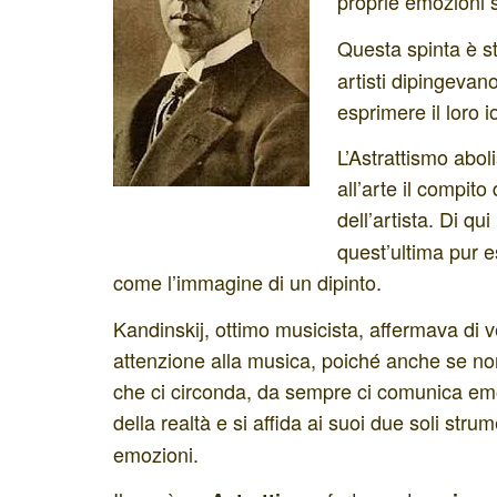
proprie emozioni s
Questa spinta è s
artisti dipingevan
esprimere il loro i
L’Astrattismo aboli
all’arte il compito
dell’artista. Di qu
quest’ultima pur e
come l’immagine di un dipinto.
Kandinskij, ottimo musicista, affermava di v
attenzione alla musica, poiché anche se non c
che ci circonda, da sempre ci comunica emoz
della realtà e si affida ai suoi due soli stru
emozioni.