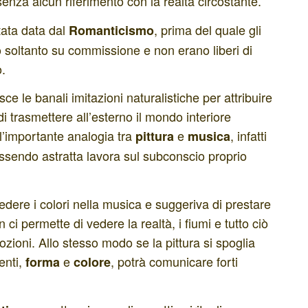
enza alcun riferimento con la realtà circostante.
tata data dal
, prima del quale gli
Romanticismo
o soltanto su commissione e non erano liberi di
o.
sce le banali imitazioni naturalistiche per attribuire
 di trasmettere all’esterno il mondo interiore
i l’importante analogia tra
e
, infatti
pittura
musica
ssendo astratta lavora sul subconscio proprio
edere i colori nella musica e suggeriva di prestare
i permette di vedere la realtà, i fiumi e tutto ciò
ioni. Allo stesso modo se la pittura si spoglia
menti,
e
, potrà comunicare forti
forma
colore