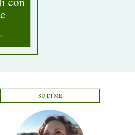
li con
he
a
SU DI ME