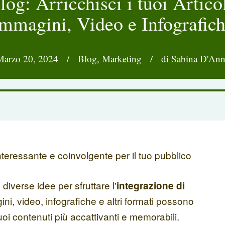
log: Arricchisci i tuoi Artico
mmagini, Video e Infografic
Marzo 20, 2024
/
Blog
,
Marketing
/
di Sabina D'Ann
interessante e coinvolgente per il tuo pubblico
 diverse idee per sfruttare l'
integrazione di
ini, video, infografiche e altri formati possono
uoi contenuti più accattivanti e memorabili.