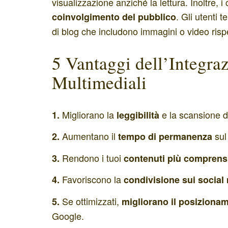
visualizzazione anziché la lettura. Inoltre, 
. Gli utenti 
coinvolgimento del pubblico
di blog che includono immagini o video rispe
5 Vantaggi dell’Integra
Multimediali
Migliorano la
e la scansione de
1.
leggibilità
Aumentano il
sul
2.
tempo di permanenza
Rendono i tuoi
3.
contenuti più comprensi
Favoriscono la
4.
condivisione sui social
Se ottimizzati,
5.
migliorano il posiziona
Google.