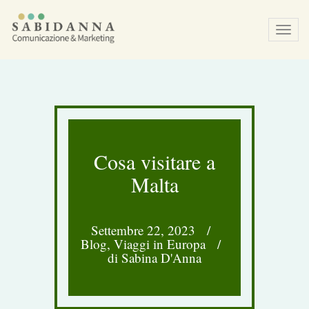
Tog
navi
Cosa visitare a
Malta
Settembre 22, 2023
/
Blog
,
Viaggi in Europa
/
di Sabina D'Anna