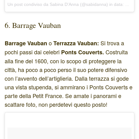
Un post condiviso da Sabina D'Anna (@sabidanna)
in data:
Dic 16
6. Barrage Vauban
o
Si trova a
Barrage Vauban
Terrazza Vauban:
pochi passi
dai celebri
Costruita
Ponts Couverts.
alla fine del 1600, con lo scopo di proteggere la
città, ha poco a poco perso il suo potere difensivo
con l’avvento dell’artiglieria. Dalla terrazza si gode
una vista stupenda, si ammirano i Ponts Couverts e
parte della Petit France. Se amate i panorami e
scattare foto, non perdetevi questo posto!