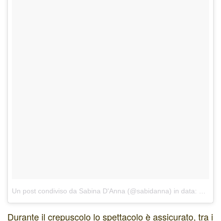
Un post condiviso da Sabina D'Anna (@sabidanna)
in data:
Dic 28
Durante il crepuscolo lo spettacolo è assicurato, tra i