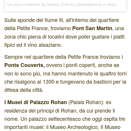
Un post condiviso da Sabina D'Anna (@sabidanna)
in data:
Dic 12
Sulle sponde del fiume Ill, all'interno del quartiere
della Petite France, troviamo
,
una
Pont San Martin
zona chic piena di localini dove poter gustare i piatti
tipici ed il vino alsaziano.
Sempre nel quartiere della Petite France troviamo i
ovvero i ponti coperti, anche se
Ponts Couverts,
non lo sono più, ma hanno mantenuto le quattro torri
che risalgono al 1300 e fungevano da bastioni per la
difesa della città.
(Palais Rohan): ex
I Musei di Palazzo Rohan
residenza dei principi di Rohan, da cui prende il
nome. Un palazzo settecentesco che oggi ospita tre
importanti musei: il Museo Archeologico, Il Museo