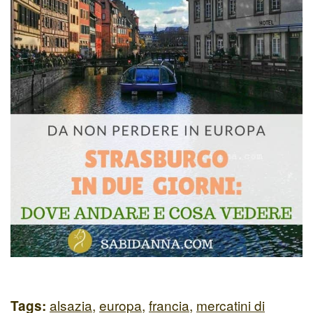
alsazia
,
europa
,
francia
,
mercatini di
Tags: