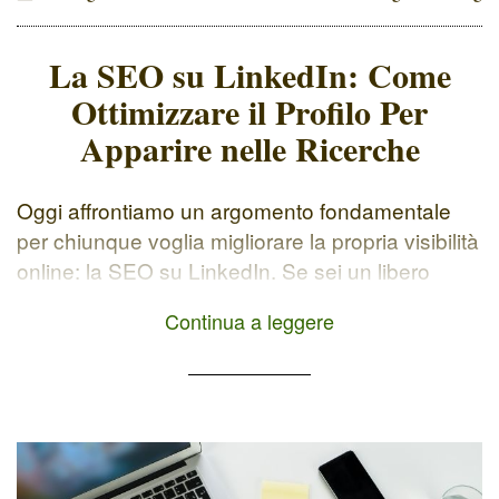
La SEO su LinkedIn: Come
Ottimizzare il Profilo Per
Apparire nelle Ricerche
Oggi affrontiamo un argomento fondamentale
per chiunque voglia migliorare la propria visibilità
online: la SEO su LinkedIn. Se sei un libero
professionista, un freelance o un'azienda e ti
Continua a leggere
trovi a navigare tra Instagram e altre piattaforme
social, questo post è per te. LinkedIn non è solo
un social network professionale, ma anche un
motore di […]