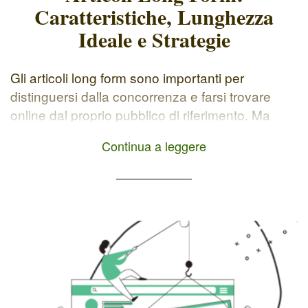
Caratteristiche, Lunghezza
Ideale e Strategie
Gli articoli long form sono importanti per
distinguersi dalla concorrenza e farsi trovare
online dal proprio pubblico di riferimento. Ma
cosa sono esattamente e come possono aiutarti
Continua a leggere
a raggiungere i tuoi obiettivi online? In questo
articolo, esploreremo insieme le caratteristiche,
la lunghezza ideale e le strategie per creare e
ottimizzare i tuoi blog post long […]