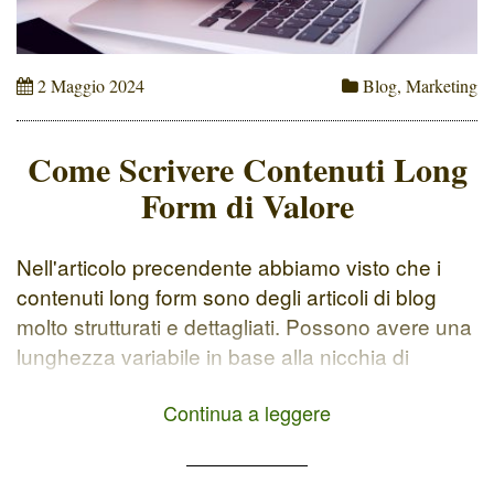
2 Maggio 2024
Blog
,
Marketing
Come Scrivere Contenuti Long
Form di Valore
Nell'articolo precendente abbiamo visto che i
contenuti long form sono degli articoli di blog
molto strutturati e dettagliati. Possono avere una
lunghezza variabile in base alla nicchia di
riferimento. Ad esempio, per un blog di ricette un
Continua a leggere
contenuto long form può contenere 800 parole,
mentre per il marketing almeno 1.500. Come si
fa a concentrarsi […]