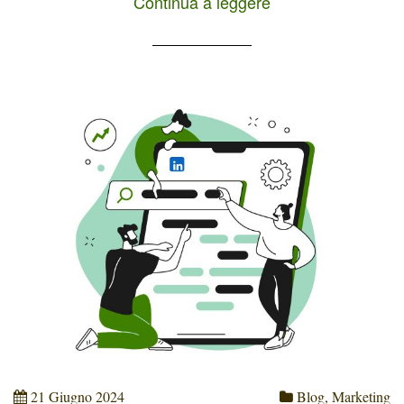
Continua a leggere
è fondamentale conoscere e saper utilizzare
tecniche di copywriting efficaci. Tra queste, il
modello AIDA rappresenta uno strumento
prezioso per creare testi persuasivi e
accattivanti. In questo articolo vedremo le
quattro fasi del modello AIDA […]
21 Giugno 2024
Blog
,
Marketing