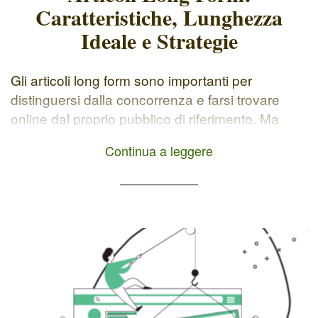
Caratteristiche, Lunghezza
Ideale e Strategie
Gli articoli long form sono importanti per
distinguersi dalla concorrenza e farsi trovare
online dal proprio pubblico di riferimento. Ma
cosa sono esattamente e come possono aiutarti
Continua a leggere
a raggiungere i tuoi obiettivi online? In questo
articolo, esploreremo insieme le caratteristiche,
la lunghezza ideale e le strategie per creare e
ottimizzare i tuoi blog post long […]