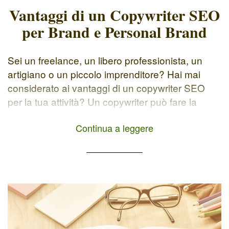
Vantaggi di un Copywriter SEO
per Brand e Personal Brand
Sei un freelance, un libero professionista, un
artigiano o un piccolo imprenditore? Hai mai
considerato ai vantaggi di un copywriter SEO
per la tua attività? Un copywriter può fare la
differenza per raccontare la tua storia, i tuoi
Continua a leggere
servizi/prodotti e raggiungere i tuoi obiettivi di
business. Spesso si commette l'errore di
associare il copywriting alla […]