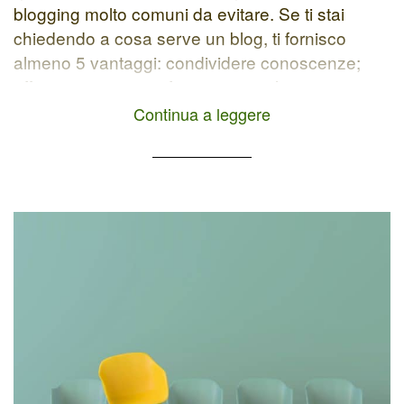
blogging molto comuni da evitare. Se ti stai
chiedendo a cosa serve un blog, ti fornisco
almeno 5 vantaggi: condividere conoscenze;
affermarsi come professionista nel proprio
settore; costruire una comunità; aumentare la
Continua a leggere
visibilità online; vendere i propri servizi/prodotti.
Come Evitare Errori […]