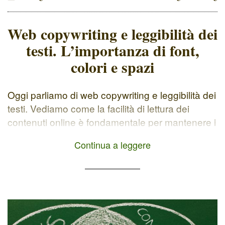
Web copywriting e leggibilità dei
testi. L’importanza di font,
colori e spazi
Oggi parliamo di web copywriting e leggibilità dei
testi. Vediamo come la facilità di lettura dei
contenuti online è fondamentale per mantenere i
visitatori sul tuo sito e canali social. Per
Continua a leggere
migliorare la loro esperienza e dargli un motivo
per ritornare sui nostri canali di comunicazione
digitale. In questo articolo, vedremo come font,
colori e […]