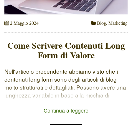
2 Maggio 2024
Blog
,
Marketing
Come Scrivere Contenuti Long
Form di Valore
Nell'articolo precendente abbiamo visto che i
contenuti long form sono degli articoli di blog
molto strutturati e dettagliati. Possono avere una
lunghezza variabile in base alla nicchia di
riferimento. Ad esempio, per un blog di ricette un
Continua a leggere
contenuto long form può contenere 800 parole,
mentre per il marketing almeno 1.500. Come si
fa a concentrarsi […]