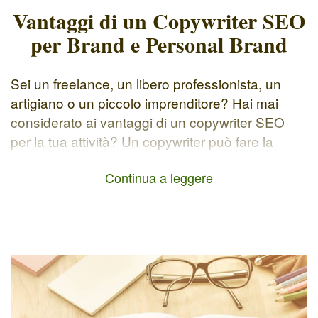
Vantaggi di un Copywriter SEO
per Brand e Personal Brand
Sei un freelance, un libero professionista, un
artigiano o un piccolo imprenditore? Hai mai
considerato ai vantaggi di un copywriter SEO
per la tua attività? Un copywriter può fare la
differenza per raccontare la tua storia, i tuoi
Continua a leggere
servizi/prodotti e raggiungere i tuoi obiettivi di
business. Spesso si commette l'errore di
associare il copywriting alla […]