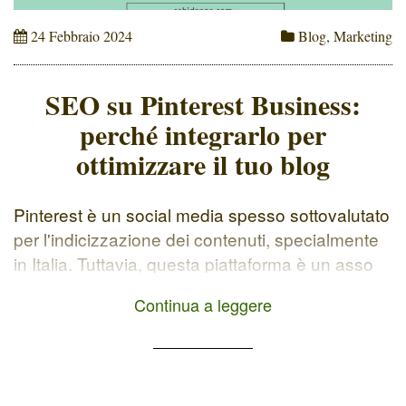
24 Febbraio 2024
Blog
,
Marketing
SEO su Pinterest Business:
perché integrarlo per
ottimizzare il tuo blog
Pinterest è un social media spesso sottovalutato
per l'indicizzazione dei contenuti, specialmente
in Italia. Tuttavia, questa piattaforma è un asso
nella manica per aumentare la visibilità del tuo
Continua a leggere
blog o sito web/e-commerce e attirare traffico
organico qualificato. SEO su Pinterest, la parola
ai dati: 4 miliardi di ricerche mensili vengono
effettuate su Pinterest. 498 milioni […]