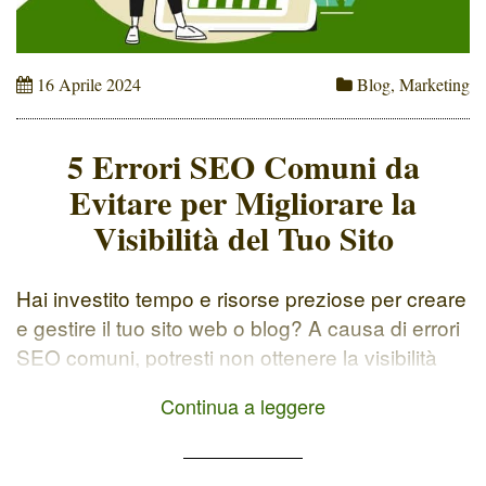
16 Aprile 2024
Blog
,
Marketing
5 Errori SEO Comuni da
Evitare per Migliorare la
Visibilità del Tuo Sito
Hai investito tempo e risorse preziose per creare
e gestire il tuo sito web o blog? A causa di errori
SEO comuni, potresti non ottenere la visibilità
che meriti. Anche se il tuo contenuto è di qualità.
Continua a leggere
In questo articolo, esploreremo insieme cinque
di questi errori di indicizzazione e ti mostrerò
come evitarli per migliorare la […]