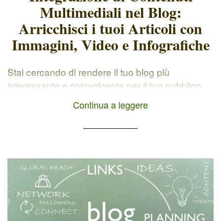
Multimediali nel Blog:
Arricchisci i tuoi Articoli con
Immagini, Video e Infografiche
Stai cercando di rendere il tuo blog più
interessante e coinvolgente per il tuo pubblico
target? Allora, sei nel posto giusto! In
Continua a leggere
quest'articolo, ti mostrerò 5 vantaggi e diverse
idee per sfruttare l'integrazione di contenuti
multimediali nel blog. Immagini, video,
infografiche e altri formati possono davvero fare
la differenza nel rendere i tuoi contenuti più […]