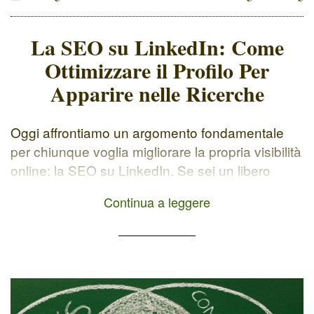
La SEO su LinkedIn: Come
Ottimizzare il Profilo Per
Apparire nelle Ricerche
Oggi affrontiamo un argomento fondamentale
per chiunque voglia migliorare la propria visibilità
online: la SEO su LinkedIn. Se sei un libero
professionista, un freelance o un'azienda e ti
Continua a leggere
trovi a navigare tra Instagram e altre piattaforme
social, questo post è per te. LinkedIn non è solo
un social network professionale, ma anche un
motore di […]