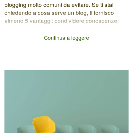
blogging molto comuni da evitare. Se ti stai
chiedendo a cosa serve un blog, ti fornisco
almeno 5 vantaggi: condividere conoscenze;
affermarsi come professionista nel proprio
settore; costruire una comunità; aumentare la
Continua a leggere
visibilità online; vendere i propri servizi/prodotti.
Come Evitare Errori […]