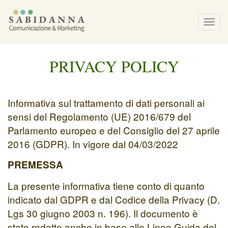
Tog
navi
PRIVACY POLICY
Informativa sul trattamento di dati personali ai
sensi del Regolamento (UE) 2016/679 del
Parlamento europeo e del Consiglio del 27 aprile
2016 (GDPR). In vigore dal 04/03/2022
PREMESSA
La presente informativa tiene conto di quanto
indicato dal GDPR e dal Codice della Privacy (D.
Lgs 30 giugno 2003 n. 196). Il documento è
stato redatto anche in base alle Linee Guida del