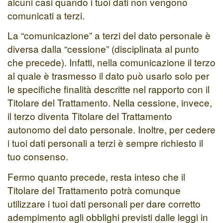
alcuni casi quando i tuoi dati non vengono
comunicati a terzi.
La “comunicazione” a terzi del dato personale è
diversa dalla “cessione” (disciplinata al punto
che precede). Infatti, nella comunicazione il terzo
al quale è trasmesso il dato può usarlo solo per
le specifiche finalità descritte nel rapporto con il
Titolare del Trattamento. Nella cessione, invece,
il terzo diventa Titolare del Trattamento
autonomo del dato personale. Inoltre, per cedere
i tuoi dati personali a terzi è sempre richiesto il
tuo consenso.
Fermo quanto precede, resta inteso che il
Titolare del Trattamento potrà comunque
utilizzare i tuoi dati personali per dare corretto
adempimento agli obblighi previsti dalle leggi in