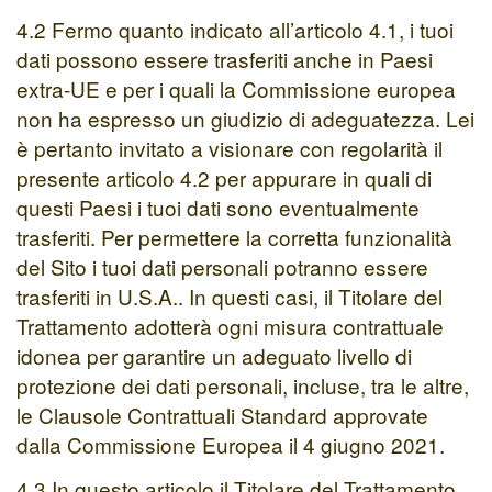
4.2 Fermo quanto indicato all’articolo 4.1, i tuoi
dati possono essere trasferiti anche in Paesi
extra-UE e per i quali la Commissione europea
non ha espresso un giudizio di adeguatezza. Lei
è pertanto invitato a visionare con regolarità il
presente articolo 4.2 per appurare in quali di
questi Paesi i tuoi dati sono eventualmente
trasferiti. Per permettere la corretta funzionalità
del Sito i tuoi dati personali potranno essere
trasferiti in U.S.A.. In questi casi, il Titolare del
Trattamento adotterà ogni misura contrattuale
idonea per garantire un adeguato livello di
protezione dei dati personali, incluse, tra le altre,
le Clausole Contrattuali Standard approvate
dalla Commissione Europea il 4 giugno 2021.
4.3 In questo articolo il Titolare del Trattamento