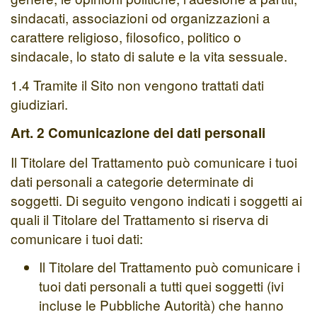
sindacati, associazioni od organizzazioni a
carattere religioso, filosofico, politico o
sindacale, lo stato di salute e la vita sessuale.
1.4 Tramite il Sito non vengono trattati dati
giudiziari.
Art. 2 Comunicazione dei dati personali
Il Titolare del Trattamento può comunicare i tuoi
dati personali a categorie determinate di
soggetti. Di seguito vengono indicati i soggetti ai
quali il Titolare del Trattamento si riserva di
comunicare i tuoi dati:
Il Titolare del Trattamento può comunicare i
tuoi dati personali a tutti quei soggetti (ivi
incluse le Pubbliche Autorità) che hanno