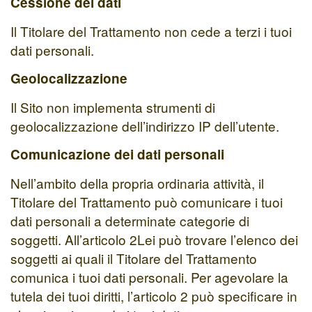
Cessione dei dati
Il Titolare del Trattamento non cede a terzi i tuoi
dati personali.
Geolocalizzazione
Il Sito non implementa strumenti di
geolocalizzazione dell’indirizzo IP dell’utente.
Comunicazione dei dati personali
Nell’ambito della propria ordinaria attività, il
Titolare del Trattamento può comunicare i tuoi
dati personali a determinate categorie di
soggetti. All’articolo 2Lei può trovare l’elenco dei
soggetti ai quali il Titolare del Trattamento
comunica i tuoi dati personali. Per agevolare la
tutela dei tuoi diritti, l’articolo 2 può specificare in