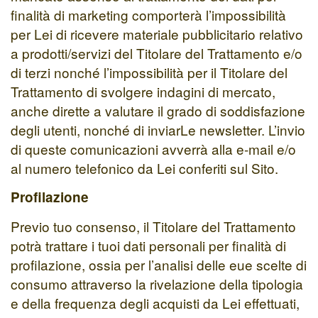
finalità di marketing comporterà l’impossibilità
per Lei di ricevere materiale pubblicitario relativo
a prodotti/servizi del Titolare del Trattamento e/o
di terzi nonché l’impossibilità per il Titolare del
Trattamento di svolgere indagini di mercato,
anche dirette a valutare il grado di soddisfazione
degli utenti, nonché di inviarLe newsletter. L’invio
di queste comunicazioni avverrà alla e-mail e/o
al numero telefonico da Lei conferiti sul Sito.
Profilazione
Previo tuo consenso, il Titolare del Trattamento
potrà trattare i tuoi dati personali per finalità di
profilazione, ossia per l’analisi delle eue scelte di
consumo attraverso la rivelazione della tipologia
e della frequenza degli acquisti da Lei effettuati,