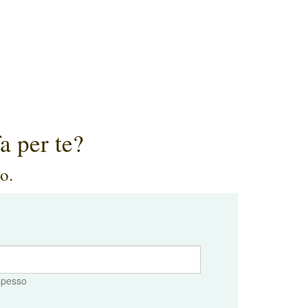
a per te?
o.
 spesso