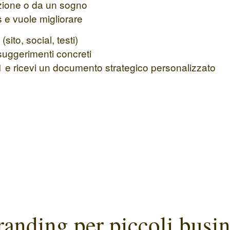
uizione o da un sogno
 e vuole migliorare
ito, social, testi)
 suggerimenti concreti
 e ricevi un documento strategico personalizzato
randing per piccoli busi