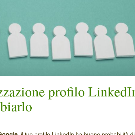
zzazione profilo LinkedIn
biarlo
, il tuo profilo LinkedIn ha buone probabilità di 
Google