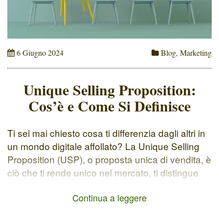
6 Giugno 2024
Blog
,
Marketing
Unique Selling Proposition:
Cos’è e Come Si Definisce
Ti sei mai chiesto cosa ti differenzia dagli altri in
un mondo digitale affollato? La Unique Selling
Proposition (USP), o proposta unica di vendita, è
ciò che ti rende unico nel mercato, ti distingue
dai concorrenti e cattura l'attenzione del tuo
Continua a leggere
pubblico di riferimento. Perché è Importante
Avere una USP? Per quale motivo una persona