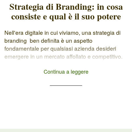
Strategia di Branding: in cosa
consiste e qual è il suo potere
Nell'era digitale in cui viviamo, una strategia di
branding ben definita è un aspetto
fondamentale per qualsiasi azienda desideri
emergere in un mercato affollato e competitivo.
Ma cos'è esattamente il branding? Quale ruolo
Continua a leggere
svolge nell'affermazione di un'identità di marca
distintiva? Il branding non è solo un logo
accattivante oppure uno slogan memorabile. È
l'insieme, studiato […]