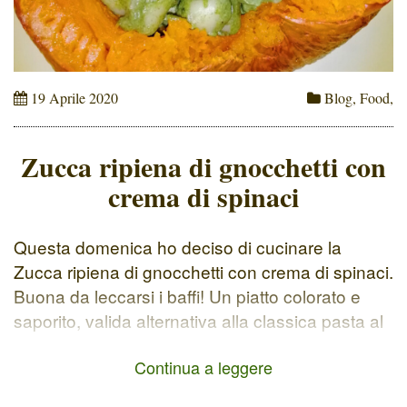
19 Aprile 2020
Blog
,
Food
,
Zucca ripiena di gnocchetti con
crema di spinaci
Questa domenica ho deciso di cucinare la
Zucca ripiena di gnocchetti con crema di spinaci.
Buona da leccarsi i baffi! Un piatto colorato e
saporito, valida alternativa alla classica pasta al
forno. I tempi di preparazione sono abbastanza
Continua a leggere
veloci una 30ina di minuti in tutto. Mi piace
sperimentare in cucina e cerco di seguire