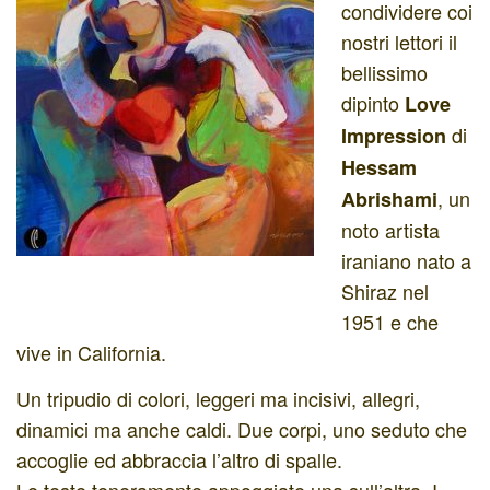
condividere coi
nostri lettori il
bellissimo
dipinto
Love
di
Impression
Hessam
, un
Abrishami
noto artista
iraniano nato a
Shiraz nel
1951 e che
vive in California.
Un tripudio di colori, leggeri ma incisivi, allegri,
dinamici ma anche caldi. Due corpi, uno seduto che
accoglie ed abbraccia l’altro di spalle.
Le teste teneramente appoggiate una sull’altra. I