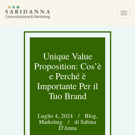
Tog
navi
Unique Value
Proposition: Cos’è
e Perché è
Importante Per il
Tuo Brand
Luglio 4, 2024
/
Blog
,
Marketing
/
di Sabina
D'Anna