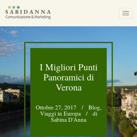
Tog
navi
I Migliori Punti
Panoramici di
Verona
Ottobre 27, 2017
/
Blog
,
Viaggi in Europa
/
di
Sabina D'Anna