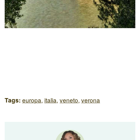
europa
,
italia
,
veneto
,
verona
Tags: