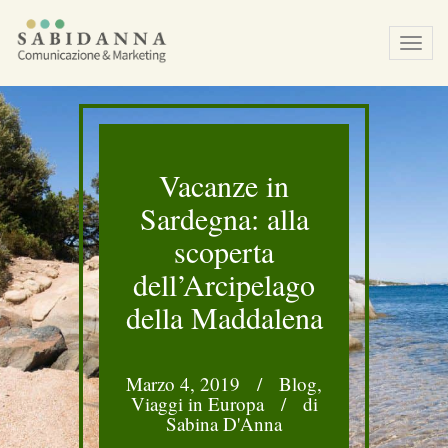
Tog
navi
Vacanze in
Sardegna: alla
scoperta
dell’Arcipelago
della Maddalena
Marzo 4, 2019
/
Blog
,
Viaggi in Europa
/
di
Sabina D'Anna