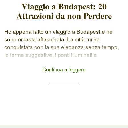
Viaggio a Budapest: 20
Attrazioni da non Perdere
Ho appena fatto un viaggio a Budapest e ne
sono rimasta affascinata! La città mi ha
conquistata con la sua eleganza senza tempo,
le terme suggestive, i ponti illuminati e
quell’atmosfera unica che mescola storia, cultura
Continua a leggere
e modernità. Se anche tu stai programmando un
weekend a Budapest, ecco la mia selezione
delle 20 migliori attrazioni […]