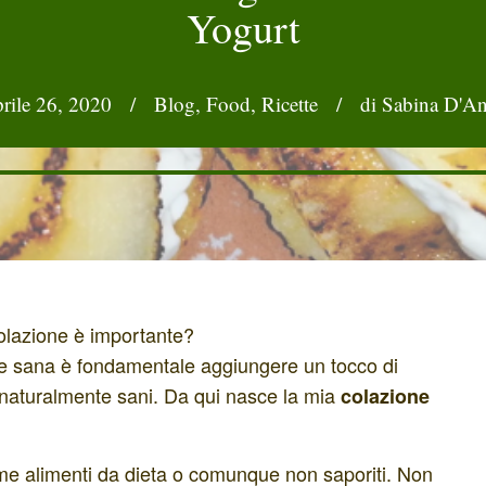
Yogurt
rile 26, 2020
/
Blog
,
Food
,
Ricette
/
di Sabina D'A
colazione è importante?
ne sana è fondamentale aggiungere un tocco di
i naturalmente sani. Da qui nasce la mia
colazione
ome alimenti da dieta o comunque non saporiti. Non