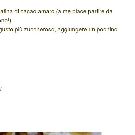
tina di cacao amaro (a me piace partire da
ono!)
n gusto più zuccheroso, aggiungere un pochino
/