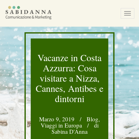
Tog
navi
Vacanze in Costa
Azzurra: Cosa
visitare a Nizza,
Cannes, Antibes e
dintorni
Marzo 9, 2019
/
Blog
,
Viaggi in Europa
/
di
Sabina D'Anna