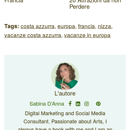
Perdere
costa azzurra
,
europa
,
francia
,
nizza
,
Tags:
vacanze costa azzurra
,
vacanze in europa
L'autore
Sabina D'Anna
Digital Marketing and Social Media
Consultant. Passionate about Arts, I
always have a book with me and I am an