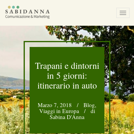
Tog
navi
Trapani e dintorni
in 5 giorni:
itinerario in auto
Marzo 7, 2018
/
Blog
,
Viaggi in Europa
/
di
Sabina D'Anna