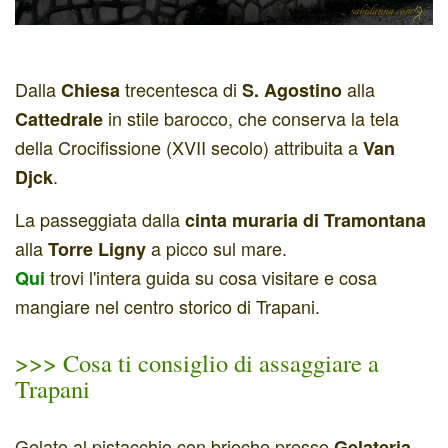
Dalla
trecentesca di
alla
Chiesa
S. Agostino
in stile barocco, che conserva la tela
Cattedrale
della Crocifissione (XVII secolo) attribuita a
Van
.
Djck
La passeggiata dalla
cinta muraria di Tramontana
alla
a picco sul mare.
Torre Ligny
trovi l'intera guida su cosa visitare e cosa
Qui
mangiare nel centro storico di Trapani.
>>> Cosa ti consiglio di assaggiare a
Trapani
Gelato al pistacchio con brioche presso
Gelateria