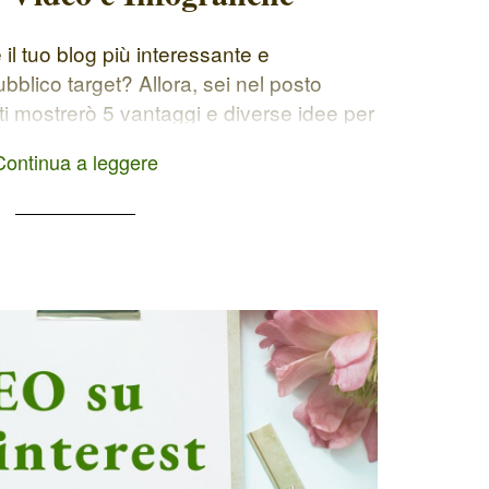
il tuo blog più interessante e
ubblico target? Allora, sei nel posto
, ti mostrerò 5 vantaggi e diverse idee per
i contenuti multimediali nel blog.
Continua a leggere
fiche e altri formati possono davvero fare
 i tuoi contenuti più […]