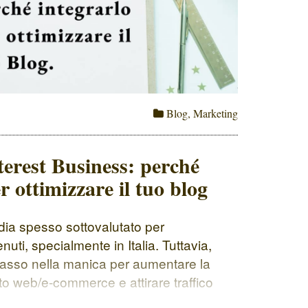
Blog
,
Marketing
erest Business: perché
r ottimizzare il tuo blog
dia spesso sottovalutato per
nuti, specialmente in Italia. Tuttavia,
 asso nella manica per aumentare la
sito web/e-commerce e attirare traffico
su Pinterest, la parola ai dati: 4 miliardi