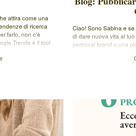
Blog: Pubblica
che attira come una
endenze di ricerca
Ciao! Sono Sabina e se t
er farlo, non c'è
di dare nuova vita al tuo
gle Trends è il tool
personal brand o una picc
ità di un argomento o di
attrarre nuovi clienti, e
e
incrementare le vendite
appassionati. Ecco […]