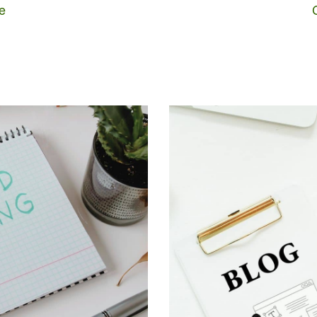
e
r […]
di ricerche mensili vengo
[…]