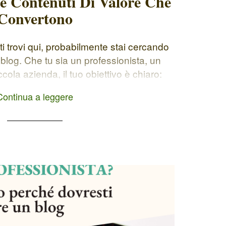
re Contenuti Di Valore Che
Convertono
i trovi qui, probabilmente stai cercando
 blog. Che tu sia un professionista, un
ola azienda, il tuo obiettivo è chiaro:
mergere come esperto nel tuo settore,
Continua a leggere
 e creare una community online di