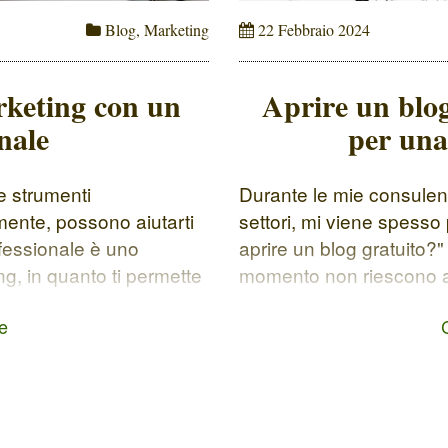
Blog
,
Marketing
22 Febbraio 2024
keting con un
Aprire un blog
nale
per una
 strumenti
Durante le mie consulenz
mente, possono aiutarti
settori, mi viene spess
ofessionale è uno
aprire un blog gratuito?
g, in quanto ti permette
momento non riescono a i
 interesseranno il tuo
professionale. Capisco b
e
ing è una strategia di
sui costi iniziali, ma lasc