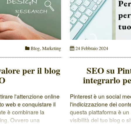
Blog
,
Marketing
24 Febbraio 2024
alore per il blog
SEO su Pint
EO
integrarlo pe
irare l'attenzione online
Pinterest è un social me
to web e conquistare il
l'indicizzazione dei conte
nte è combinare la
questa piattaforma è un
ting. Ovvero una
visibilità del tuo blog o 
ione e distribuzione di
organico qualificato. SEO 