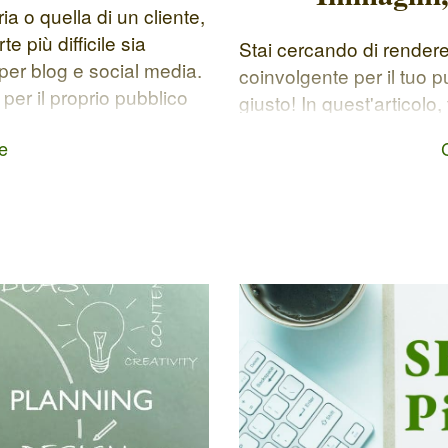
a o quella di un cliente,
 più difficile sia
Stai cercando di rendere 
per blog e social media.
coinvolgente per il tuo p
i per il proprio pubblico
giusto! In quest'articolo
na strategia digitale e
sfruttare l'integrazione d
e
Immagini, video, infogra
la differenza nel rendere