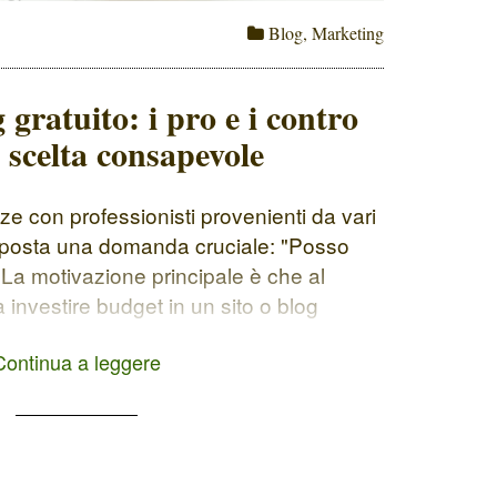
Blog
,
Marketing
 gratuito: i pro e i contro
 scelta consapevole
e con professionisti provenienti da vari
o posta una domanda cruciale: "Posso
" La motivazione principale è che al
nvestire budget in un sito o blog
ene la tentazione di voler risparmiare
Continua a leggere
ia che ti spieghi […]