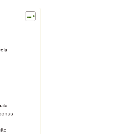
edia
uite
 bonus
ito