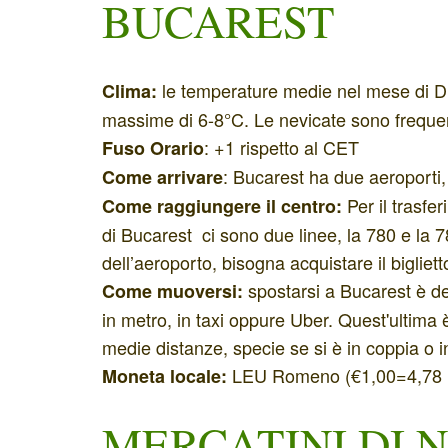
BUCAREST
le temperature medie nel mese di D
Clima:
massime di 6-8°C. Le nevicate sono freque
: +1 rispetto al CET
Fuso Orario
: Bucarest ha due aeroporti,
Come arrivare
Per il trasfe
Come raggiungere il centro:
di Bucarest ci sono due linee, la 780 e la 78
dell’aeroporto, bisogna acquistare il biglie
spostarsi a Bucarest è de
Come muoversi:
in metro, in taxi oppure Uber. Quest'ultima 
medie distanze, specie se si è in coppia o 
LEU Romeno (€1,00=4,78 
Moneta locale:
MERCATINI DI 