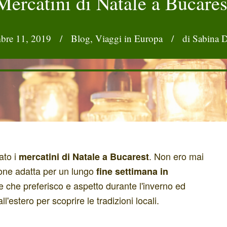
Mercatini di Natale a Bucares
bre 11, 2019
/
Blog
,
Viaggi in Europa
/
di Sabina 
ato i
. Non ero mai
mercatini di Natale a Bucarest
ione adatta per un lungo
fine settimana in
se che preferisco e aspetto durante l'inverno ed
'estero per scoprire le tradizioni locali.