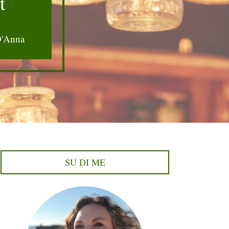
t
D'Anna
SU DI ME