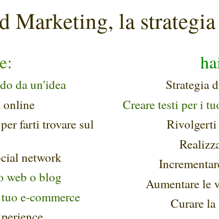
d Marketing, la strategia
me:
ha
do da un'idea
Strategia 
à online
Creare testi per i t
per farti trovare sul
Rivolgerti
Realizz
ocial network
Incrementare
to web o blog
Aumentare le ve
l tuo e-commerce
Curare la
xperience