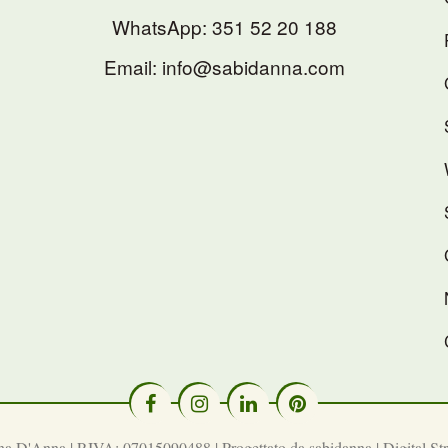
WhatsApp:
351 52 20 188
Email: info@sabidanna.com
na D'Anna | P.IVA: 07015090488 | Progettato da
sabidanna | Digital S