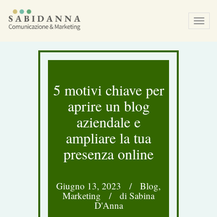
Tog
navi
5 motivi chiave per
aprire un blog
aziendale e
ampliare la tua
presenza online
Giugno 13, 2023
/
Blog
,
Marketing
/
di Sabina
D'Anna