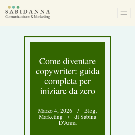
Tog
navi
Come diventare
copywriter: guida
completa per
iniziare da zero
Marzo 4, 2026
/
Blog
,
Marketing
/
di Sabina
D'Anna