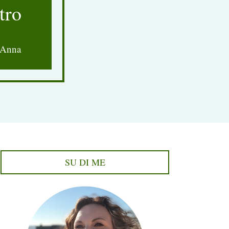
tro
'Anna
SU DI ME