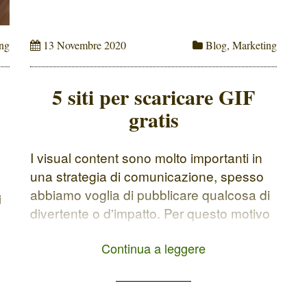
ng
13 Novembre 2020
Blog
,
Marketing
5 siti per scaricare GIF
gratis
I visual content sono molto importanti in
una strategia di comunicazione, spesso
abbiamo voglia di pubblicare qualcosa di
i
divertente o d'impatto. Per questo motivo
ho stilato una lista di 5 siti per scaricare
Continua a leggere
GIF gratis per i tuoi canali di
comunicazione online. Una Gif animata o
un meme facilitano la comunicazione di
alcuni sentimenti o […]