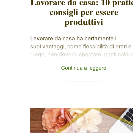
Lavorare da casa: 10 prati
consigli per essere
produttivi
Lavorare da casa ha certamente i
suoi vantaggi, come flessibilità di orari e
luogo, non doversi spostare, pasti caldi 
comfort. Ma come ogni situazione c'è
Continua a leggere
anche il risvolto della medaglia. Pigrizia,
poca concetrazione e alienazione.
Quando si lavora da casa si rischia o di
fare troppo oppure di essere
disorganizzati e non rispettare le
scadenze. Le […]