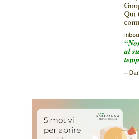
Goog
Qui t
comu
Inbou
“Non
al s
temp
– Dar