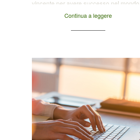
vincente per avere successo nel mondo
digitale. Questo strumento di
Continua a leggere
comunicazione amplia la tua presenza
online e ti permette di raggiungere un
pubblico più vasto. Ma quali sono i motiv
principali per aprire un blog aziendale e
quali vantaggi può offrirti? Che tu sia un
piccola impresa o […]