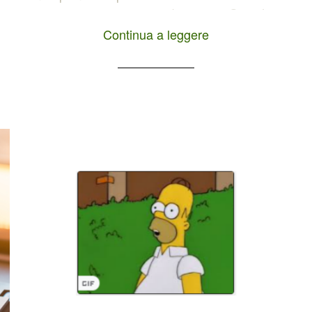
posizionarsi sui motori di ricerca: Google,
social media, YouTube, forum, risposte
Continua a leggere
dell'IA. Strumenti SEO gratis online che
velocizzano il tuo lavoro di analisi […]
i
a