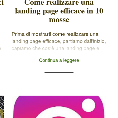
ci
Come realizzare una
landing page efficace in 10
mosse
Prima di mostrarti come realizzare una
landing page efficace, partiamo dall'inizio,
e
capiamo che cos'è una landing page e
perché è così importante per la tua
Continua a leggere
strategia di comunicazione online. La
landing page è uno degli elementi chiave
del Web Marketing ed ha il preciso scopo
di guidare i visitatori verso una
determinata azione: acquistare un […]