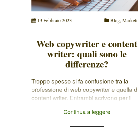
13 Febbraio 2023
Blog
,
Marketi
Web copywriter e content
writer: quali sono le
differenze?
Troppo spesso si fa confusione tra la
professione di web copywriter e quella d
content writer. Entrambi scrivono per il
web ma con approccio, tecniche ed
Continua a leggere
obiettivi differenti. Approfondire le loro
caratteristiche può aiutarti a scegliere il
professionista giusto per le tue esigenze