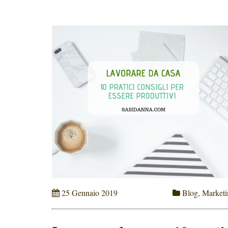
di comunicazione e obiettivi. A
completare il quadro, è utile distinguere
anche […]
25 Gennaio 2019
Blog
,
Marketi