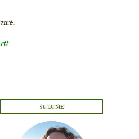
zare.
rti
SU DI ME